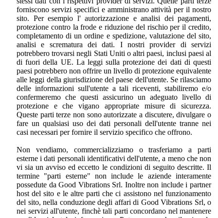
stessi dati con i rispettivi provider di servizi. Quelle parti terze
forniscono servizi specifici e amministrano attività per il nostro
sito. Per esempio l' autorizzazione e analisi dei pagamenti,
protezione contro la frode e riduzione del rischio per il credito,
completamento di un ordine e spedizione, valutazione del sito,
analisi e scrematura dei dati. I nostri provider di servizi
potrebbero trovarsi negli Stati Uniti o altri paesi, inclusi paesi al
di fuori della UE. La leggi sulla protezione dei dati di questi
paesi potrebbero non offrire un livello di protezione equivalente
alle leggi della giurisdizione del paese dell'utente. Se rilasciamo
delle informazioni sull'utente a tali riceventi, stabiliremo e/o
confermeremo che questi assicurino un adeguato livello di
protezione e che vigano appropriate misure di sicurezza.
Queste parti terze non sono autorizzate a discutere, divulgare o
fare un qualsiasi uso dei dati personali dell'utente tranne nei
casi necessari per fornire il servizio specifico che offrono.
Non vendiamo, commercializziamo o trasferiamo a parti
esterne i dati personali identificativi dell'utente, a meno che non
vi sia un avviso ed eccetto le condizioni di seguito descritte. Il
termine "parti esterne" non include le aziende interamente
possedute da Good Vibrations Srl. Inoltre non include i partner
host del sito e le altre parti che ci assistono nel funzionamento
del sito, nella conduzione degli affari di Good Vibrations Srl, o
nei servizi all'utente, finchè tali parti concordano nel mantenere