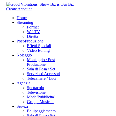
Create Account
Home
Streaming
Format
WebTV
Diretta
Post-Produzione
Effetti Speciali
Video Editing
Noleggio
Montaggio / Post
Produzione
Sala di Posa / Set
Servizi ed Accessori
Telecamere / Luci
Agenzia
Spettacolo
Televisione
Moda/Pubblicita'
Gruppi Musicali
Servizi
Equipaggiamento
Sala di Posa / Set