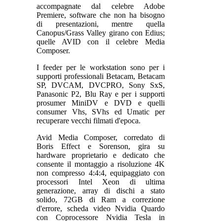
accompagnate dal celebre Adobe
Premiere, software che non ha bisogno
di presentazioni, mentre quella
Canopus/Grass Valley girano con Edius;
quelle AVID con il celebre Media
Composer.
I feeder per le workstation sono per i
supporti professionali Betacam, Betacam
SP, DVCAM, DVCPRO, Sony SxS,
Panasonic P2, Blu Ray e per i supporti
prosumer MiniDV e DVD e quelli
consumer Vhs, SVhs ed Umatic per
recuperare vecchi filmati d'epoca.
Avid Media Composer, corredato di
Boris Effect e Sorenson, gira su
hardware proprietario e dedicato che
consente il montaggio a risoluzione 4K
non compresso 4:4:4, equipaggiato con
processori Intel Xeon di ultima
generazione, array di dischi a stato
solido, 72GB di Ram a correzione
d'errore, scheda video Nvidia Quardo
con Coprocessore Nvidia Tesla in