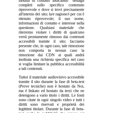
moduli di contatto indicando dettagli
completi sullo specifico contenuto
riprovevole e dove si trovi precisamente
all'interno dei sito; la/e ragione/i per cui è
ritenuto riprovevole; il suo nome,
informazioni di contatto e interesse nella
questione. Qualsiasi materiale che
riterremo violare i diritti di qualcuno
verrà prontamente rimosso dai contenuti
accessibili tramite il sito; facciamo
presente che, in ogni caso, tale rimozione
non comporta in nessun caso la
rimozione dai CDN ai quali andrà
inoltrata una richiesta specifica nel caso
si voglia limitare la pubblica accessibilità
a tali contenuti.
Tuttoi il materiale audiovisivo accessibile
tramite il sito durante la fase di beta-test
(Prove tecniche) non è hostato da Noi,
ma è linkato ed hostato da terzi che ne
detengono a vario titolo i diritti. Le fonti
sono citate in ogni singolo video e tutti i
diritti sono riservati e proprietà dei
legittimi titolari. Durante la fase di beta-