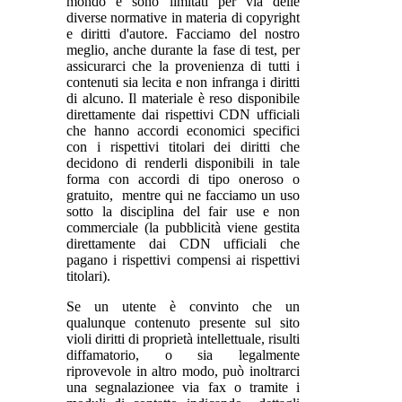
mondo e sono limitati per via delle
diverse normative in materia di copyright
e diritti d'autore. Facciamo del nostro
meglio, anche durante la fase di test, per
assicurarci che la provenienza di tutti i
contenuti sia lecita e non infranga i diritti
di alcuno. Il materiale è reso disponibile
direttamente dai rispettivi CDN ufficiali
che hanno accordi economici specifici
con i rispettivi titolari dei diritti che
decidono di renderli disponibili in tale
forma con accordi di tipo oneroso o
gratuito, mentre qui ne facciamo un uso
sotto la disciplina del fair use e non
commerciale (la pubblicità viene gestita
direttamente dai CDN ufficiali che
pagano i rispettivi compensi ai rispettivi
titolari).
Se un utente è convinto che un
qualunque contenuto presente sul sito
violi diritti di proprietà intellettuale, risulti
diffamatorio, o sia legalmente
riprovevole in altro modo, può inoltrarci
una segnalazionee via fax o tramite i