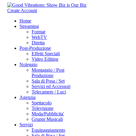
Create Account
Home
Streaming
Format
WebTV
Diretta
Post-Produzione
Effetti Speciali
Video Editing
Noleggio
Montaggio / Post
Produzione
Sala di Posa / Set
Servizi ed Accessori
Telecamere / Luci
Agenzia
Spettacolo
Televisione
Moda/Pubblicita'
Gruppi Musicali
Servizi
Equipaggiamento
Sala di Posa / Set