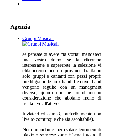
Agenzia
Gruppi Musicali
se pensate di avere “la stoffa” mandateci
una vostra demo, se la riterremo
interessante e supererete la selezione vi
chiameremo per un provino. Trattiamo
solo gruppi e cantanti con pezzi propri;
prediligiamo le rock band. Le cover band
vengono seguite con un managment
diverso, quindi non ne prendiamo in
considerazione che abbiano meno di
trenta live all'attivo.
Inviateci cd o mp3, preferibilmente non
live (o comunque che sia ascoltabile).
Nota importante: per evitare fenomeni di
plagio o sorprese varie è bene inviarci il