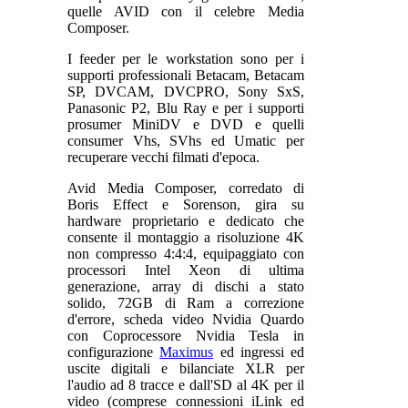
quelle AVID con il celebre Media
Composer.
I feeder per le workstation sono per i
supporti professionali Betacam, Betacam
SP, DVCAM, DVCPRO, Sony SxS,
Panasonic P2, Blu Ray e per i supporti
prosumer MiniDV e DVD e quelli
consumer Vhs, SVhs ed Umatic per
recuperare vecchi filmati d'epoca.
Avid Media Composer, corredato di
Boris Effect e Sorenson, gira su
hardware proprietario e dedicato che
consente il montaggio a risoluzione 4K
non compresso 4:4:4, equipaggiato con
processori Intel Xeon di ultima
generazione, array di dischi a stato
solido, 72GB di Ram a correzione
d'errore, scheda video Nvidia Quardo
con Coprocessore Nvidia Tesla in
configurazione
Maximus
ed ingressi ed
uscite digitali e bilanciate XLR per
l'audio ad 8 tracce e dall'SD al 4K per il
video (comprese connessioni iLink ed